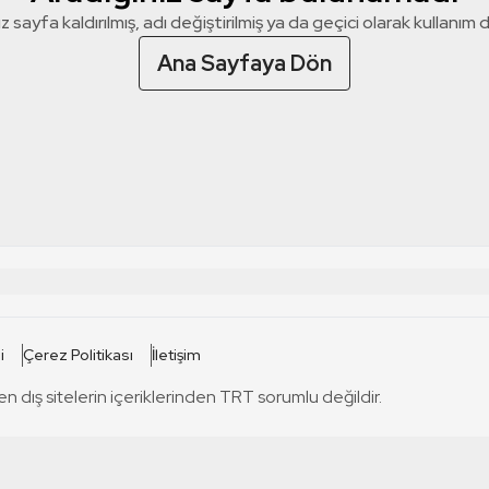
z sayfa kaldırılmış, adı değiştirilmiş ya da geçici olarak kullanım dış
Ana Sayfaya Dön
 SİTELERİ
SİTELER
i
Çerez Politikası
İletişim
TRT Kürdi
tabii
T
en dış sitelerin içeriklerinden TRT sorumlu değildir.
TRT World
TRT Dinle
T
sel
TRT Arabi
Engelsiz TRT
T
r
TRT Eba İlkokul
TRT 12 Punto
T