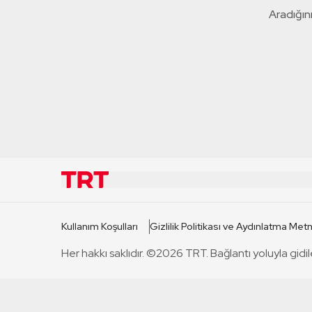
Aradığını
KURUMSAL
KANAL
Kullanım Koşulları
Gizlilik Politikası ve Aydınlatma Metn
TRT Hakkında
TRT 1
Her hakkı saklıdır. ©2026 TRT. Bağlantı yoluyla gidil
Mevzuat
TRT 2
Basın Açıklamaları
TRT Belge
Bize Ulaşın
TRT Habe