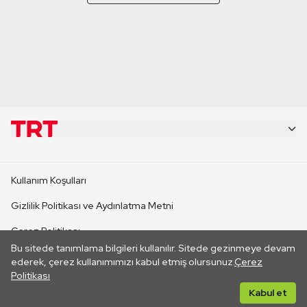
KURUMSAL
Kullanım Koşulları
KANAL SİTELERİ
Gizlilik Politikası ve Aydınlatma Metni
Çerez Politikası
SİTELER
Bu sitede tanımlama bilgileri kullanılır. Sitede gezinmeye devam
İletişim
ederek, çerez kullanımımızı kabul etmiş olursunuz.
Çerez
Politikası
CANLI YAYINLAR
Her hakkı saklıdır. ©2026 TRT. Bağlantı yoluyla gidilen dış
Kabul et
sitelerin içeriklerinden TRT sorumlu değildir.