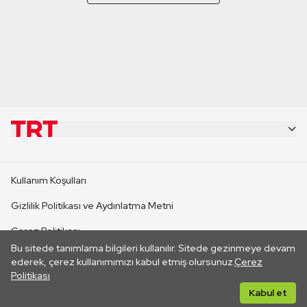
KURUMSAL
Kullanım Koşulları
KANAL SİTELERİ
Gizlilik Politikası ve Aydınlatma Metni
Çerez Politikası
SİTELER
Bu sitede tanımlama bilgileri kullanılır. Sitede gezinmeye devam
İletişim
ederek, çerez kullanımımızı kabul etmiş olursunuz.
Çerez
Politikası
CANLI YAYINLAR
Her hakkı saklıdır. ©2026 TRT. Bağlantı yoluyla gidilen dış
Kabul et
sitelerin içeriklerinden TRT sorumlu değildir.