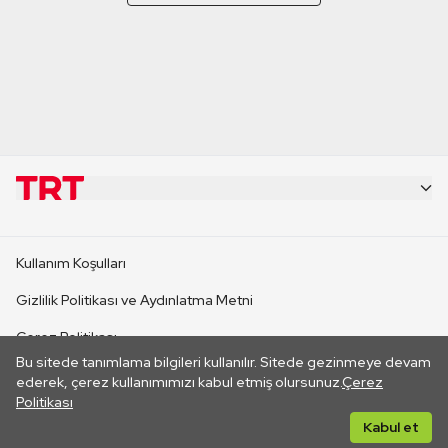
KURUMSAL
Kullanım Koşulları
KANAL SİTELERİ
Gizlilik Politikası ve Aydınlatma Metni
Çerez Politikası
SİTELER
Bu sitede tanımlama bilgileri kullanılır. Sitede gezinmeye devam
İletişim
ederek, çerez kullanımımızı kabul etmiş olursunuz.
Çerez
Politikası
CANLI YAYINLAR
Her hakkı saklıdır. ©2026 TRT. Bağlantı yoluyla gidilen dış
Kabul et
sitelerin içeriklerinden TRT sorumlu değildir.