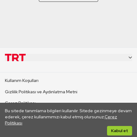
KURUMSAL
Kullanım Koşulları
KANAL SİTELERİ
Gizlilik Politikası ve Aydınlatma Metni
Çerez Politikası
SİTELER
Bu sitede tanımlama bilgileri kullanılır. Sitede gezinmeye devam
İletişim
ederek, çerez kullanımımızı kabul etmiş olursunuz.
Çerez
Politikası
CANLI YAYINLAR
Her hakkı saklıdır. ©2026 TRT. Bağlantı yoluyla gidilen dış
Kabul et
sitelerin içeriklerinden TRT sorumlu değildir.