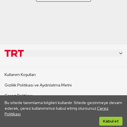
KURUMSAL
Kullanım Koşulları
KANAL SİTELERİ
Gizlilik Politikası ve Aydınlatma Metni
Çerez Politikası
SİTELER
Bu sitede tanımlama bilgileri kullanılır. Sitede gezinmeye devam
İletişim
ederek, çerez kullanımımızı kabul etmiş olursunuz.
Çerez
Politikası
CANLI YAYINLAR
Her hakkı saklıdır. ©2026 TRT. Bağlantı yoluyla gidilen dış
Kabul et
sitelerin içeriklerinden TRT sorumlu değildir.