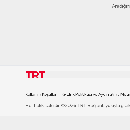
Aradığını
KURUMSAL
KANAL
Kullanım Koşulları
Gizlilik Politikası ve Aydınlatma Metn
TRT Hakkında
TRT 1
Her hakkı saklıdır. ©2026 TRT. Bağlantı yoluyla gidil
Mevzuat
TRT 2
Basın Açıklamaları
TRT Belge
Bize Ulaşın
TRT Habe