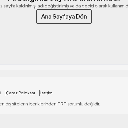
z sayfa kaldırılmış, adı değiştirilmiş ya da geçici olarak kullanım dış
Ana Sayfaya Dön
 SİTELERİ
SİTELER
i
Çerez Politikası
İletişim
TRT Kürdi
tabii
T
en dış sitelerin içeriklerinden TRT sorumlu değildir.
TRT World
TRT Dinle
T
sel
TRT Arabi
Engelsiz TRT
T
r
TRT Eba İlkokul
TRT 12 Punto
T