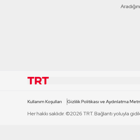
Aradığını
KURUMSAL
KANAL
Kullanım Koşulları
Gizlilik Politikası ve Aydınlatma Metn
TRT Hakkında
TRT 1
Her hakkı saklıdır. ©2026 TRT. Bağlantı yoluyla gidil
Mevzuat
TRT 2
Basın Açıklamaları
TRT Belge
Bize Ulaşın
TRT Habe