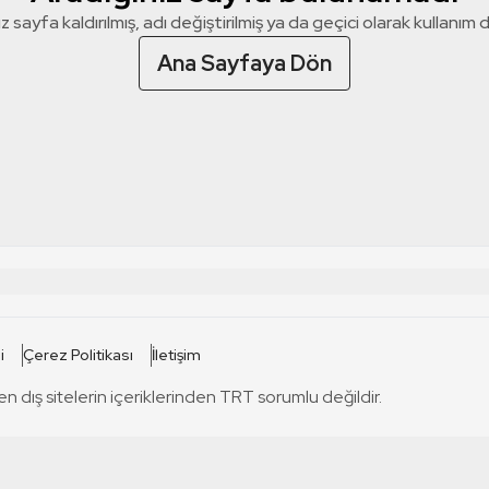
z sayfa kaldırılmış, adı değiştirilmiş ya da geçici olarak kullanım dış
Ana Sayfaya Dön
 SİTELERİ
SİTELER
i
Çerez Politikası
İletişim
TRT Kürdi
tabii
T
en dış sitelerin içeriklerinden TRT sorumlu değildir.
TRT World
TRT Dinle
T
sel
TRT Arabi
Engelsiz TRT
T
r
TRT Eba İlkokul
TRT 12 Punto
T