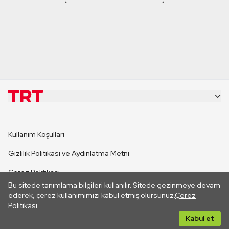
KURUMSAL
Kullanım Koşulları
KANAL SİTELERİ
Gizlilik Politikası ve Aydınlatma Metni
Çerez Politikası
SİTELER
Bu sitede tanımlama bilgileri kullanılır. Sitede gezinmeye devam
İletişim
ederek, çerez kullanımımızı kabul etmiş olursunuz.
Çerez
Politikası
CANLI YAYINLAR
Her hakkı saklıdır. ©2026 TRT. Bağlantı yoluyla gidilen dış
Kabul et
sitelerin içeriklerinden TRT sorumlu değildir.