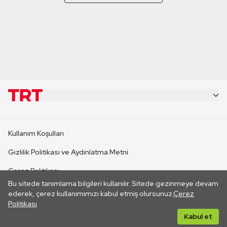
KURUMSAL
Kullanım Koşulları
KANAL SİTELERİ
Gizlilik Politikası ve Aydınlatma Metni
Çerez Politikası
SİTELER
Bu sitede tanımlama bilgileri kullanılır. Sitede gezinmeye devam
İletişim
ederek, çerez kullanımımızı kabul etmiş olursunuz.
Çerez
Politikası
CANLI YAYINLAR
Her hakkı saklıdır. ©2026 TRT. Bağlantı yoluyla gidilen dış
Kabul et
sitelerin içeriklerinden TRT sorumlu değildir.