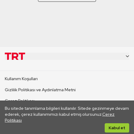
KURUMSAL
Kullanım Koşulları
KANAL SİTELERİ
Gizlilik Politikası ve Aydınlatma Metni
Çerez Politikası
SİTELER
Bu sitede tanımlama bilgileri kullanılır. Sitede gezinmeye devam
İletişim
ederek, çerez kullanımımızı kabul etmiş olursunuz.
Çerez
Politikası
CANLI YAYINLAR
Her hakkı saklıdır. ©2026 TRT. Bağlantı yoluyla gidilen dış
Kabul et
sitelerin içeriklerinden TRT sorumlu değildir.