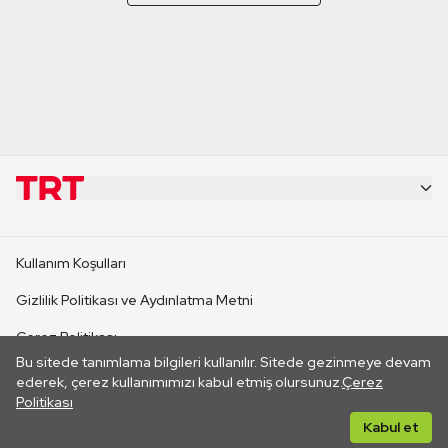
KURUMSAL
Kullanım Koşulları
KANAL SİTELERİ
Gizlilik Politikası ve Aydınlatma Metni
Çerez Politikası
SİTELER
Bu sitede tanımlama bilgileri kullanılır. Sitede gezinmeye devam
İletişim
ederek, çerez kullanımımızı kabul etmiş olursunuz.
Çerez
Politikası
CANLI YAYINLAR
Her hakkı saklıdır. ©2026 TRT. Bağlantı yoluyla gidilen dış
Kabul et
sitelerin içeriklerinden TRT sorumlu değildir.