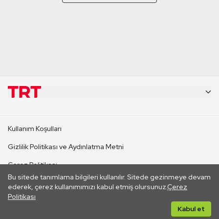
KURUMSAL
Kullanım Koşulları
KANAL SİTELERİ
Gizlilik Politikası ve Aydınlatma Metni
Çerez Politikası
SİTELER
Bu sitede tanımlama bilgileri kullanılır. Sitede gezinmeye devam
İletişim
ederek, çerez kullanımımızı kabul etmiş olursunuz.
Çerez
Politikası
CANLI YAYINLAR
Her hakkı saklıdır. ©2026 TRT. Bağlantı yoluyla gidilen dış
Kabul et
sitelerin içeriklerinden TRT sorumlu değildir.