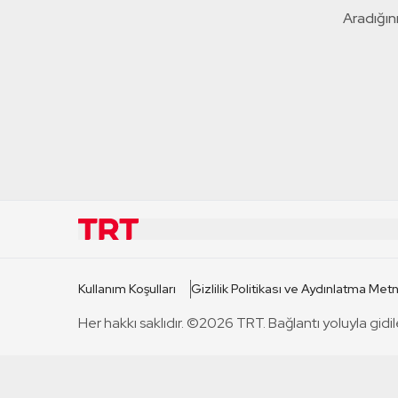
Aradığını
KURUMSAL
KANAL
Kullanım Koşulları
Gizlilik Politikası ve Aydınlatma Metn
TRT Hakkında
TRT 1
Her hakkı saklıdır. ©2026 TRT. Bağlantı yoluyla gidil
Mevzuat
TRT 2
Basın Açıklamaları
TRT Belge
Bize Ulaşın
TRT Habe