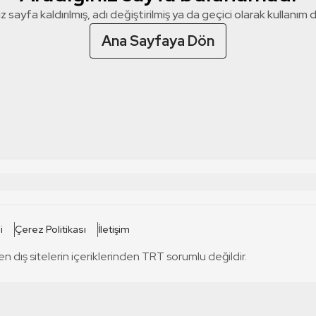
z sayfa kaldırılmış, adı değiştirilmiş ya da geçici olarak kullanım dış
Ana Sayfaya Dön
 SİTELERİ
SİTELER
i
Çerez Politikası
İletişim
TRT Kürdi
tabii
T
en dış sitelerin içeriklerinden TRT sorumlu değildir.
TRT World
TRT Dinle
T
sel
TRT Arabi
Engelsiz TRT
T
r
TRT Eba İlkokul
TRT 12 Punto
T