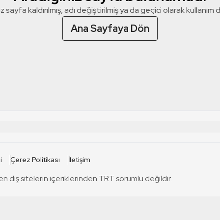
z sayfa kaldırılmış, adı değiştirilmiş ya da geçici olarak kullanım dış
Ana Sayfaya Dön
 SİTELERİ
SİTELER
i
Çerez Politikası
İletişim
TRT Kürdi
tabii
T
en dış sitelerin içeriklerinden TRT sorumlu değildir.
TRT World
TRT Dinle
T
sel
TRT Arabi
Engelsiz TRT
T
r
TRT Eba İlkokul
TRT 12 Punto
T