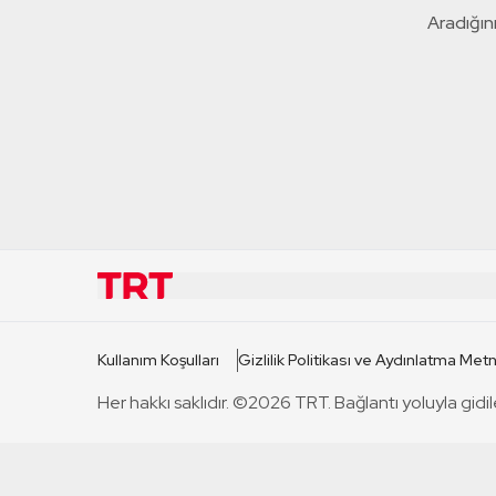
Aradığını
KURUMSAL
KANAL
Kullanım Koşulları
Gizlilik Politikası ve Aydınlatma Metn
TRT Hakkında
TRT 1
Her hakkı saklıdır. ©2026 TRT. Bağlantı yoluyla gidil
Mevzuat
TRT 2
Basın Açıklamaları
TRT Belge
Bize Ulaşın
TRT Habe