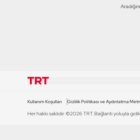
Aradığını
KURUMSAL
KANAL
Kullanım Koşulları
Gizlilik Politikası ve Aydınlatma Metn
TRT Hakkında
TRT 1
Her hakkı saklıdır. ©2026 TRT. Bağlantı yoluyla gidil
Mevzuat
TRT 2
Basın Açıklamaları
TRT Belge
Bize Ulaşın
TRT Habe