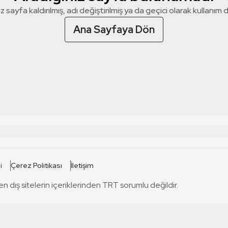
z sayfa kaldırılmış, adı değiştirilmiş ya da geçici olarak kullanım dış
Ana Sayfaya Dön
 SİTELERİ
SİTELER
i
Çerez Politikası
İletişim
TRT Kürdi
tabii
T
en dış sitelerin içeriklerinden TRT sorumlu değildir.
TRT World
TRT Dinle
T
sel
TRT Arabi
Engelsiz TRT
T
r
TRT Eba İlkokul
TRT 12 Punto
T