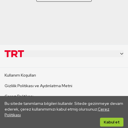
KURUMSAL
Kullanım Koşulları
KANAL SİTELERİ
Gizlilik Politikası ve Aydınlatma Metni
Çerez Politikası
SİTELER
Bu sitede tanımlama bilgileri kullanılır. Sitede gezinmeye devam
İletişim
ederek, çerez kullanımımızı kabul etmiş olursunuz.
Çerez
Politikası
CANLI YAYINLAR
Her hakkı saklıdır. ©2026 TRT. Bağlantı yoluyla gidilen dış
Kabul et
sitelerin içeriklerinden TRT sorumlu değildir.