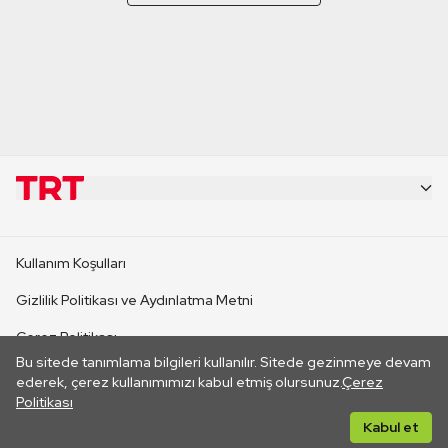
KURUMSAL
Kullanım Koşulları
KANAL SİTELERİ
Gizlilik Politikası ve Aydınlatma Metni
Çerez Politikası
SİTELER
Bu sitede tanımlama bilgileri kullanılır. Sitede gezinmeye devam
İletişim
ederek, çerez kullanımımızı kabul etmiş olursunuz.
Çerez
Politikası
CANLI YAYINLAR
Her hakkı saklıdır. ©2026 TRT. Bağlantı yoluyla gidilen dış
Kabul et
sitelerin içeriklerinden TRT sorumlu değildir.