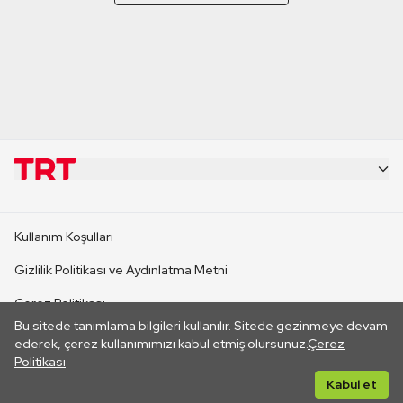
KURUMSAL
Kullanım Koşulları
KANAL SİTELERİ
Gizlilik Politikası ve Aydınlatma Metni
Çerez Politikası
SİTELER
Bu sitede tanımlama bilgileri kullanılır. Sitede gezinmeye devam
İletişim
ederek, çerez kullanımımızı kabul etmiş olursunuz.
Çerez
Politikası
CANLI YAYINLAR
Her hakkı saklıdır. ©2026 TRT. Bağlantı yoluyla gidilen dış
Kabul et
sitelerin içeriklerinden TRT sorumlu değildir.