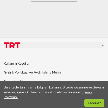
KURUMSAL
Kullanım Koşulları
KANAL SİTELERİ
Gizlilik Politikası ve Aydınlatma Metni
Çerez Politikası
SİTELER
Bu sitede tanımlama bilgileri kullanılır. Sitede gezinmeye devam
İletişim
ederek, çerez kullanımımızı kabul etmiş olursunuz.
Çerez
Politikası
CANLI YAYINLAR
Her hakkı saklıdır. ©2026 TRT. Bağlantı yoluyla gidilen dış
Kabul et
sitelerin içeriklerinden TRT sorumlu değildir.