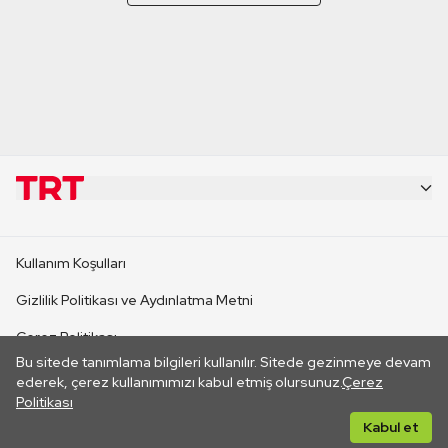
KURUMSAL
Kullanım Koşulları
KANAL SİTELERİ
Gizlilik Politikası ve Aydınlatma Metni
Çerez Politikası
SİTELER
Bu sitede tanımlama bilgileri kullanılır. Sitede gezinmeye devam
İletişim
ederek, çerez kullanımımızı kabul etmiş olursunuz.
Çerez
Politikası
CANLI YAYINLAR
Her hakkı saklıdır. ©2026 TRT. Bağlantı yoluyla gidilen dış
Kabul et
sitelerin içeriklerinden TRT sorumlu değildir.