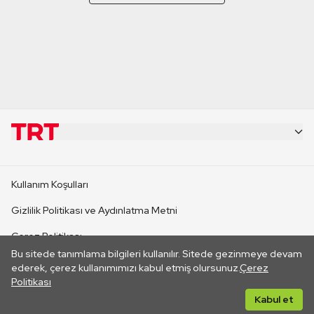
KURUMSAL
Kullanım Koşulları
KANAL SİTELERİ
Gizlilik Politikası ve Aydınlatma Metni
Çerez Politikası
SİTELER
Bu sitede tanımlama bilgileri kullanılır. Sitede gezinmeye devam
İletişim
ederek, çerez kullanımımızı kabul etmiş olursunuz.
Çerez
Politikası
CANLI YAYINLAR
Her hakkı saklıdır. ©2026 TRT. Bağlantı yoluyla gidilen dış
Kabul et
sitelerin içeriklerinden TRT sorumlu değildir.