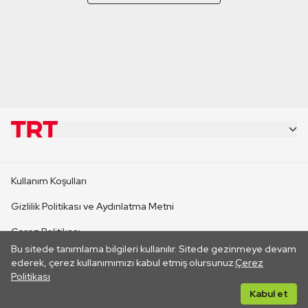
KURUMSAL
Kullanım Koşulları
KANAL SİTELERİ
Gizlilik Politikası ve Aydınlatma Metni
Çerez Politikası
SİTELER
Bu sitede tanımlama bilgileri kullanılır. Sitede gezinmeye devam
İletişim
ederek, çerez kullanımımızı kabul etmiş olursunuz.
Çerez
Politikası
CANLI YAYINLAR
Her hakkı saklıdır. ©2026 TRT. Bağlantı yoluyla gidilen dış
Kabul et
sitelerin içeriklerinden TRT sorumlu değildir.