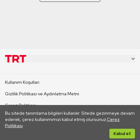
KURUMSAL
Kullanım Koşulları
KANAL SİTELERİ
Gizlilik Politikası ve Aydınlatma Metni
Çerez Politikası
SİTELER
Bu sitede tanımlama bilgileri kullanılır. Sitede gezinmeye devam
İletişim
ederek, çerez kullanımımızı kabul etmiş olursunuz.
Çerez
Politikası
CANLI YAYINLAR
Her hakkı saklıdır. ©2026 TRT. Bağlantı yoluyla gidilen dış
Kabul et
sitelerin içeriklerinden TRT sorumlu değildir.