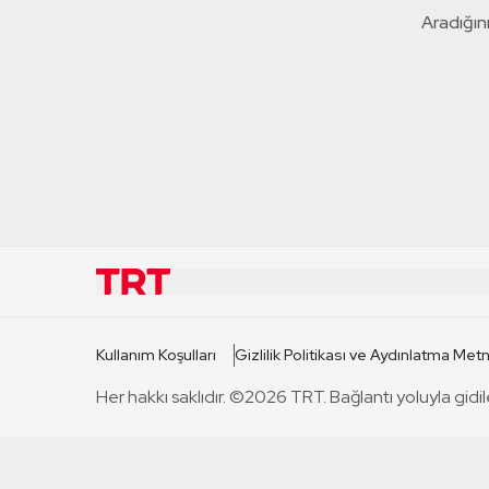
Aradığını
KURUMSAL
KANAL
Kullanım Koşulları
Gizlilik Politikası ve Aydınlatma Metn
TRT Hakkında
TRT 1
Her hakkı saklıdır. ©2026 TRT. Bağlantı yoluyla gidil
Mevzuat
TRT 2
Basın Açıklamaları
TRT Belge
Bize Ulaşın
TRT Habe