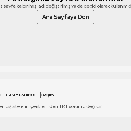
z sayfa kaldırılmış, adı değiştirilmiş ya da geçici olarak kullanım dış
Ana Sayfaya Dön
 SİTELERİ
SİTELER
i
Çerez Politikası
İletişim
TRT Kürdi
tabii
T
en dış sitelerin içeriklerinden TRT sorumlu değildir.
TRT World
TRT Dinle
T
sel
TRT Arabi
Engelsiz TRT
T
r
TRT Eba İlkokul
TRT 12 Punto
T