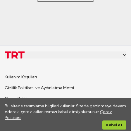
KURUMSAL
Kullanım Koşulları
KANAL SİTELERİ
Gizlilik Politikası ve Aydınlatma Metni
Çerez Politikası
SİTELER
Bu sitede tanımlama bilgileri kullanılır. Sitede gezinmeye devam
İletişim
ederek, çerez kullanımımızı kabul etmiş olursunuz.
Çerez
Politikası
CANLI YAYINLAR
Her hakkı saklıdır. ©2026 TRT. Bağlantı yoluyla gidilen dış
Kabul et
sitelerin içeriklerinden TRT sorumlu değildir.