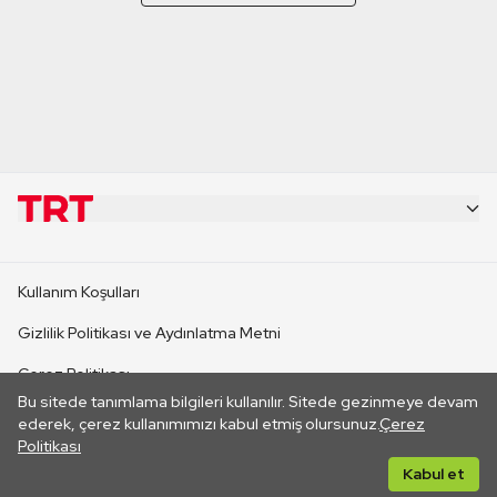
KURUMSAL
Kullanım Koşulları
KANAL SİTELERİ
Gizlilik Politikası ve Aydınlatma Metni
Çerez Politikası
SİTELER
Bu sitede tanımlama bilgileri kullanılır. Sitede gezinmeye devam
İletişim
ederek, çerez kullanımımızı kabul etmiş olursunuz.
Çerez
Politikası
CANLI YAYINLAR
Her hakkı saklıdır. ©2026 TRT. Bağlantı yoluyla gidilen dış
Kabul et
sitelerin içeriklerinden TRT sorumlu değildir.