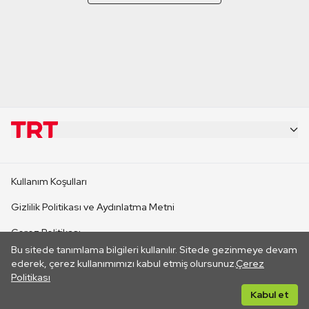
KURUMSAL
Kullanım Koşulları
KANAL SİTELERİ
Gizlilik Politikası ve Aydınlatma Metni
Çerez Politikası
SİTELER
Bu sitede tanımlama bilgileri kullanılır. Sitede gezinmeye devam
İletişim
ederek, çerez kullanımımızı kabul etmiş olursunuz.
Çerez
Politikası
CANLI YAYINLAR
Her hakkı saklıdır. ©2026 TRT. Bağlantı yoluyla gidilen dış
Kabul et
sitelerin içeriklerinden TRT sorumlu değildir.