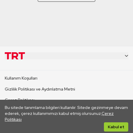
KURUMSAL
Kullanım Koşulları
KANAL SİTELERİ
Gizlilik Politikası ve Aydınlatma Metni
Çerez Politikası
SİTELER
Bu sitede tanımlama bilgileri kullanılır. Sitede gezinmeye devam
İletişim
ederek, çerez kullanımımızı kabul etmiş olursunuz.
Çerez
Politikası
CANLI YAYINLAR
Her hakkı saklıdır. ©2026 TRT. Bağlantı yoluyla gidilen dış
Kabul et
sitelerin içeriklerinden TRT sorumlu değildir.