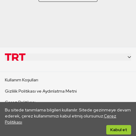
KURUMSAL
Kullanım Koşulları
KANAL SİTELERİ
Gizlilik Politikası ve Aydınlatma Metni
Çerez Politikası
SİTELER
Bu sitede tanımlama bilgileri kullanılır. Sitede gezinmeye devam
İletişim
ederek, çerez kullanımımızı kabul etmiş olursunuz.
Çerez
Politikası
CANLI YAYINLAR
Her hakkı saklıdır. ©2026 TRT. Bağlantı yoluyla gidilen dış
Kabul et
sitelerin içeriklerinden TRT sorumlu değildir.