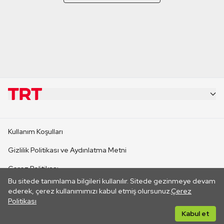
KURUMSAL
Kullanım Koşulları
KANAL SİTELERİ
Gizlilik Politikası ve Aydınlatma Metni
Çerez Politikası
SİTELER
Bu sitede tanımlama bilgileri kullanılır. Sitede gezinmeye devam
İletişim
ederek, çerez kullanımımızı kabul etmiş olursunuz.
Çerez
Politikası
CANLI YAYINLAR
Her hakkı saklıdır. ©2026 TRT. Bağlantı yoluyla gidilen dış
Kabul et
sitelerin içeriklerinden TRT sorumlu değildir.