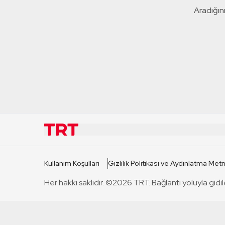
Aradığını
KURUMSAL
KANAL
Kullanım Koşulları
Gizlilik Politikası ve Aydınlatma Metn
TRT Hakkında
TRT 1
Her hakkı saklıdır. ©2026 TRT. Bağlantı yoluyla gidil
Mevzuat
TRT 2
Basın Açıklamaları
TRT Belge
Bize Ulaşın
TRT Habe