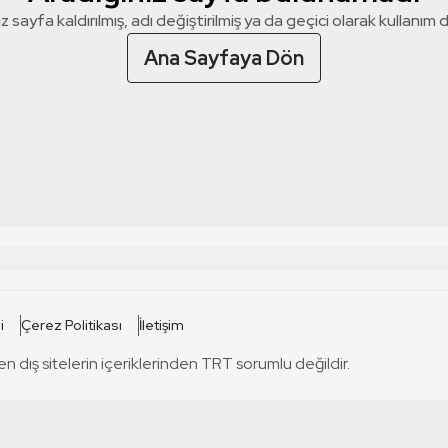
z sayfa kaldırılmış, adı değiştirilmiş ya da geçici olarak kullanım dış
Ana Sayfaya Dön
 SİTELERİ
SİTELER
i
Çerez Politikası
İletişim
TRT Kürdi
tabii
T
en dış sitelerin içeriklerinden TRT sorumlu değildir.
TRT World
TRT Dinle
T
sel
TRT Arabi
Engelsiz TRT
T
r
TRT Eba İlkokul
TRT 12 Punto
T