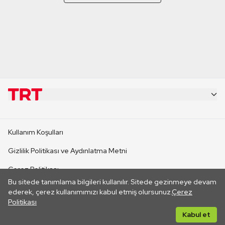
KURUMSAL
Kullanım Koşulları
KANAL SİTELERİ
Gizlilik Politikası ve Aydınlatma Metni
Çerez Politikası
SİTELER
Bu sitede tanımlama bilgileri kullanılır. Sitede gezinmeye devam
İletişim
ederek, çerez kullanımımızı kabul etmiş olursunuz.
Çerez
Politikası
CANLI YAYINLAR
Her hakkı saklıdır. ©2026 TRT. Bağlantı yoluyla gidilen dış
Kabul et
sitelerin içeriklerinden TRT sorumlu değildir.