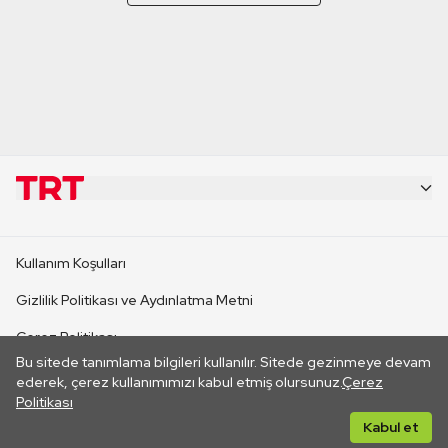
KURUMSAL
Kullanım Koşulları
KANAL SİTELERİ
Gizlilik Politikası ve Aydınlatma Metni
Çerez Politikası
SİTELER
Bu sitede tanımlama bilgileri kullanılır. Sitede gezinmeye devam
İletişim
ederek, çerez kullanımımızı kabul etmiş olursunuz.
Çerez
Politikası
CANLI YAYINLAR
Her hakkı saklıdır. ©2026 TRT. Bağlantı yoluyla gidilen dış
Kabul et
sitelerin içeriklerinden TRT sorumlu değildir.