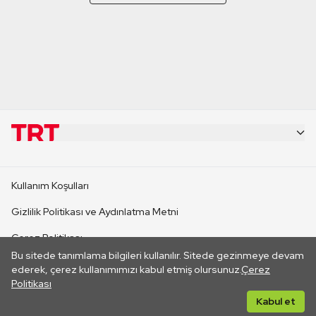
KURUMSAL
Kullanım Koşulları
KANAL SİTELERİ
Gizlilik Politikası ve Aydınlatma Metni
Çerez Politikası
SİTELER
Bu sitede tanımlama bilgileri kullanılır. Sitede gezinmeye devam
İletişim
ederek, çerez kullanımımızı kabul etmiş olursunuz.
Çerez
Politikası
CANLI YAYINLAR
Her hakkı saklıdır. ©2026 TRT. Bağlantı yoluyla gidilen dış
Kabul et
sitelerin içeriklerinden TRT sorumlu değildir.