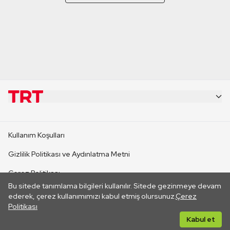
KURUMSAL
Kullanım Koşulları
KANAL SİTELERİ
Gizlilik Politikası ve Aydınlatma Metni
Çerez Politikası
SİTELER
Bu sitede tanımlama bilgileri kullanılır. Sitede gezinmeye devam
İletişim
ederek, çerez kullanımımızı kabul etmiş olursunuz.
Çerez
Politikası
CANLI YAYINLAR
Her hakkı saklıdır. ©2026 TRT. Bağlantı yoluyla gidilen dış
Kabul et
sitelerin içeriklerinden TRT sorumlu değildir.