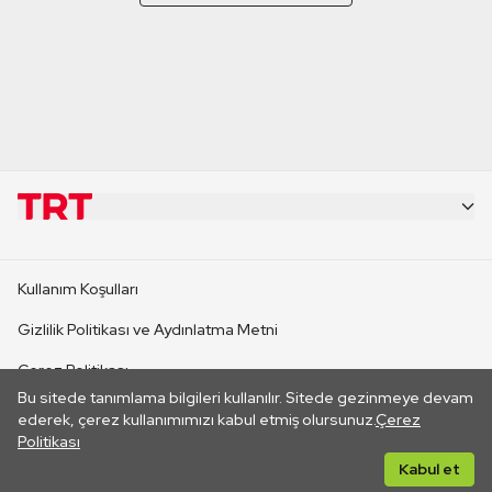
KURUMSAL
Kullanım Koşulları
KANAL SİTELERİ
Gizlilik Politikası ve Aydınlatma Metni
Çerez Politikası
SİTELER
Bu sitede tanımlama bilgileri kullanılır. Sitede gezinmeye devam
İletişim
ederek, çerez kullanımımızı kabul etmiş olursunuz.
Çerez
Politikası
CANLI YAYINLAR
Her hakkı saklıdır. ©2026 TRT. Bağlantı yoluyla gidilen dış
Kabul et
sitelerin içeriklerinden TRT sorumlu değildir.