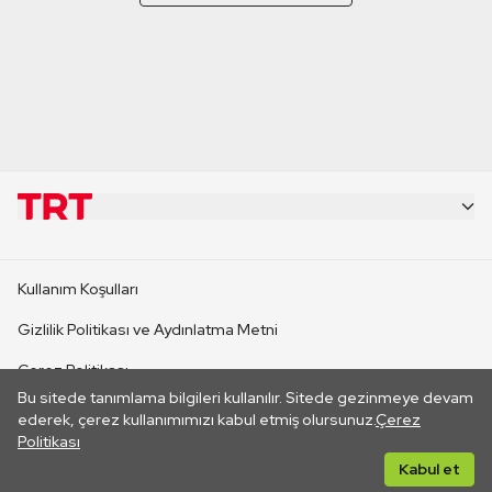
KURUMSAL
Kullanım Koşulları
KANAL SİTELERİ
Gizlilik Politikası ve Aydınlatma Metni
Çerez Politikası
SİTELER
Bu sitede tanımlama bilgileri kullanılır. Sitede gezinmeye devam
İletişim
ederek, çerez kullanımımızı kabul etmiş olursunuz.
Çerez
Politikası
CANLI YAYINLAR
Her hakkı saklıdır. ©2026 TRT. Bağlantı yoluyla gidilen dış
Kabul et
sitelerin içeriklerinden TRT sorumlu değildir.