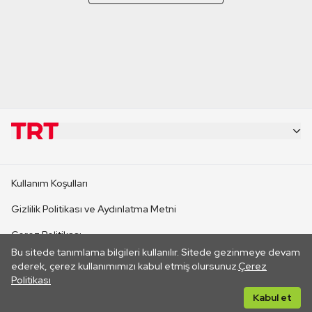
KURUMSAL
Kullanım Koşulları
KANAL SİTELERİ
Gizlilik Politikası ve Aydınlatma Metni
Çerez Politikası
SİTELER
Bu sitede tanımlama bilgileri kullanılır. Sitede gezinmeye devam
İletişim
ederek, çerez kullanımımızı kabul etmiş olursunuz.
Çerez
Politikası
CANLI YAYINLAR
Her hakkı saklıdır. ©2026 TRT. Bağlantı yoluyla gidilen dış
Kabul et
sitelerin içeriklerinden TRT sorumlu değildir.