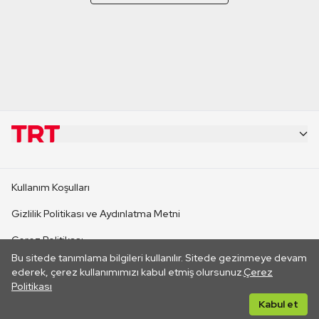
KURUMSAL
Kullanım Koşulları
KANAL SİTELERİ
Gizlilik Politikası ve Aydınlatma Metni
Çerez Politikası
SİTELER
Bu sitede tanımlama bilgileri kullanılır. Sitede gezinmeye devam
İletişim
ederek, çerez kullanımımızı kabul etmiş olursunuz.
Çerez
Politikası
CANLI YAYINLAR
Her hakkı saklıdır. ©2026 TRT. Bağlantı yoluyla gidilen dış
Kabul et
sitelerin içeriklerinden TRT sorumlu değildir.