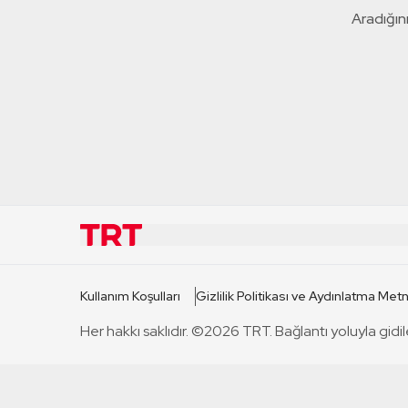
Aradığını
KURUMSAL
KANAL
Kullanım Koşulları
Gizlilik Politikası ve Aydınlatma Metn
TRT Hakkında
TRT 1
Her hakkı saklıdır. ©2026 TRT. Bağlantı yoluyla gidil
Mevzuat
TRT 2
Basın Açıklamaları
TRT Belge
Bize Ulaşın
TRT Habe