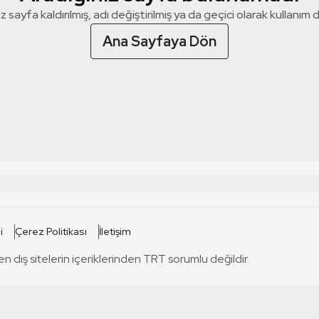
z sayfa kaldırılmış, adı değiştirilmiş ya da geçici olarak kullanım dış
Ana Sayfaya Dön
 SİTELERİ
SİTELER
i
Çerez Politikası
İletişim
TRT Kürdi
tabii
T
en dış sitelerin içeriklerinden TRT sorumlu değildir.
TRT World
TRT Dinle
T
sel
TRT Arabi
Engelsiz TRT
T
r
TRT Eba İlkokul
TRT 12 Punto
T