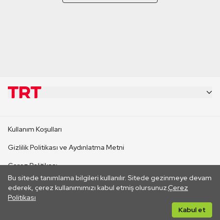
KURUMSAL
Kullanım Koşulları
KANAL SİTELERİ
Gizlilik Politikası ve Aydınlatma Metni
Çerez Politikası
SİTELER
Bu sitede tanımlama bilgileri kullanılır. Sitede gezinmeye devam
İletişim
ederek, çerez kullanımımızı kabul etmiş olursunuz.
Çerez
Politikası
CANLI YAYINLAR
Her hakkı saklıdır. ©2026 TRT. Bağlantı yoluyla gidilen dış
Kabul et
sitelerin içeriklerinden TRT sorumlu değildir.