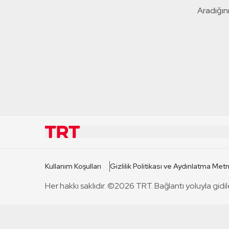
Aradığını
KURUMSAL
KANAL
Kullanım Koşulları
Gizlilik Politikası ve Aydınlatma Metn
TRT Hakkında
TRT 1
Her hakkı saklıdır. ©2026 TRT. Bağlantı yoluyla gidil
Mevzuat
TRT 2
Basın Açıklamaları
TRT Belge
Bize Ulaşın
TRT Habe