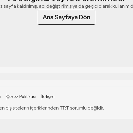
z sayfa kaldırılmış, adı değiştirilmiş ya da geçici olarak kullanım dış
Ana Sayfaya Dön
 SİTELERİ
SİTELER
i
Çerez Politikası
İletişim
TRT Kürdi
tabii
T
en dış sitelerin içeriklerinden TRT sorumlu değildir.
TRT World
TRT Dinle
T
sel
TRT Arabi
Engelsiz TRT
T
r
TRT Eba İlkokul
TRT 12 Punto
T