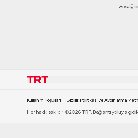
Aradığını
KURUMSAL
KANAL
Kullanım Koşulları
Gizlilik Politikası ve Aydınlatma Metn
TRT Hakkında
TRT 1
Her hakkı saklıdır. ©2026 TRT. Bağlantı yoluyla gidil
Mevzuat
TRT 2
Basın Açıklamaları
TRT Belge
Bize Ulaşın
TRT Habe