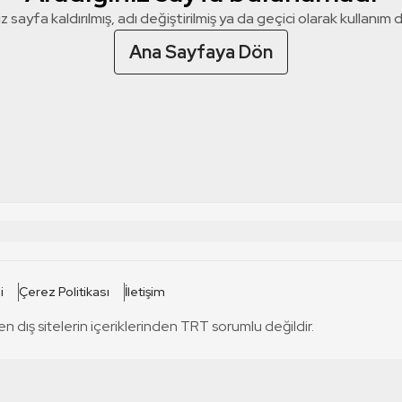
z sayfa kaldırılmış, adı değiştirilmiş ya da geçici olarak kullanım dış
Ana Sayfaya Dön
 SİTELERİ
SİTELER
i
Çerez Politikası
İletişim
TRT Kürdi
tabii
T
en dış sitelerin içeriklerinden TRT sorumlu değildir.
TRT World
TRT Dinle
T
sel
TRT Arabi
Engelsiz TRT
T
r
TRT Eba İlkokul
TRT 12 Punto
T