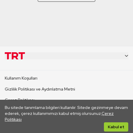
KURUMSAL
Kullanım Koşulları
KANAL SİTELERİ
Gizlilik Politikası ve Aydınlatma Metni
Çerez Politikası
SİTELER
Bu sitede tanımlama bilgileri kullanılır. Sitede gezinmeye devam
İletişim
ederek, çerez kullanımımızı kabul etmiş olursunuz.
Çerez
Politikası
CANLI YAYINLAR
Her hakkı saklıdır. ©2026 TRT. Bağlantı yoluyla gidilen dış
Kabul et
sitelerin içeriklerinden TRT sorumlu değildir.