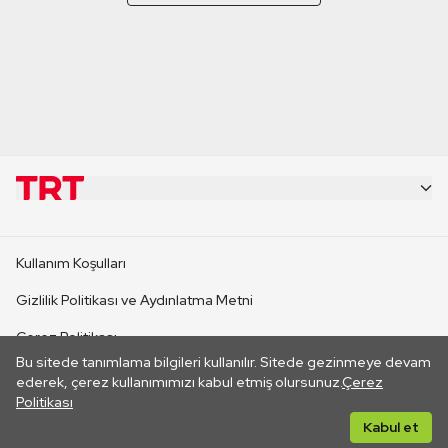
KURUMSAL
Kullanım Koşulları
KANAL SİTELERİ
Gizlilik Politikası ve Aydınlatma Metni
Çerez Politikası
SİTELER
Bu sitede tanımlama bilgileri kullanılır. Sitede gezinmeye devam
İletişim
ederek, çerez kullanımımızı kabul etmiş olursunuz.
Çerez
Politikası
CANLI YAYINLAR
Her hakkı saklıdır. ©2026 TRT. Bağlantı yoluyla gidilen dış
Kabul et
sitelerin içeriklerinden TRT sorumlu değildir.