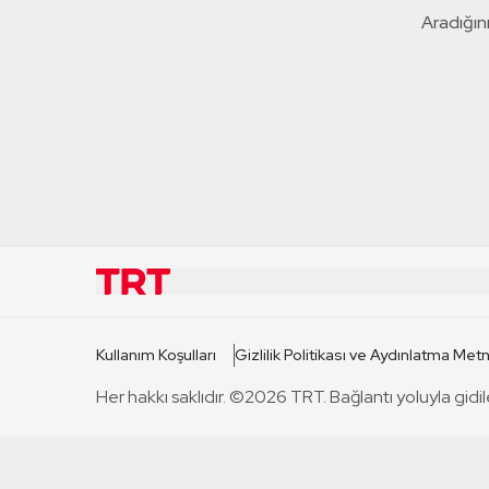
Aradığını
KURUMSAL
KANAL
Kullanım Koşulları
Gizlilik Politikası ve Aydınlatma Metn
TRT Hakkında
TRT 1
Her hakkı saklıdır. ©2026 TRT. Bağlantı yoluyla gidil
Mevzuat
TRT 2
Basın Açıklamaları
TRT Belge
Bize Ulaşın
TRT Habe