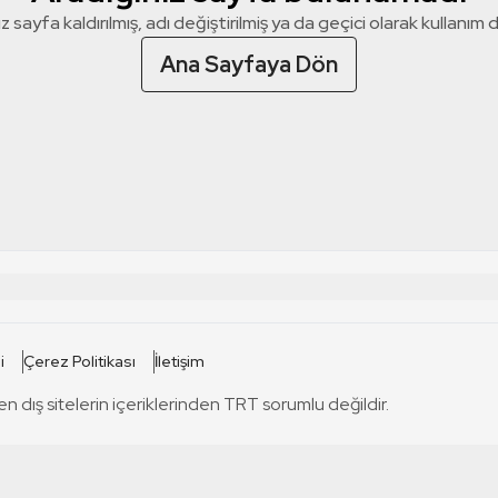
z sayfa kaldırılmış, adı değiştirilmiş ya da geçici olarak kullanım dış
Ana Sayfaya Dön
 SİTELERİ
SİTELER
i
Çerez Politikası
İletişim
TRT Kürdi
tabii
T
en dış sitelerin içeriklerinden TRT sorumlu değildir.
TRT World
TRT Dinle
T
sel
TRT Arabi
Engelsiz TRT
T
r
TRT Eba İlkokul
TRT 12 Punto
T