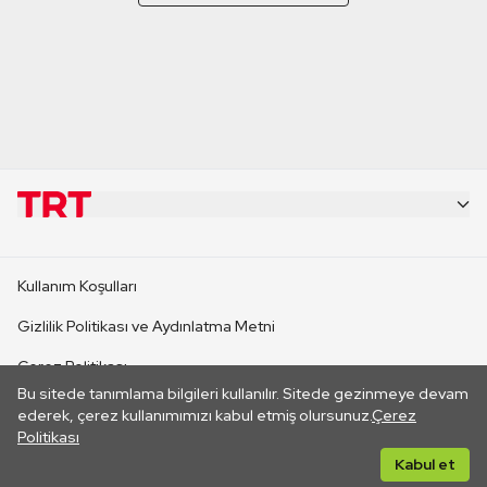
KURUMSAL
Kullanım Koşulları
KANAL SİTELERİ
Gizlilik Politikası ve Aydınlatma Metni
Çerez Politikası
SİTELER
Bu sitede tanımlama bilgileri kullanılır. Sitede gezinmeye devam
İletişim
ederek, çerez kullanımımızı kabul etmiş olursunuz.
Çerez
Politikası
CANLI YAYINLAR
Her hakkı saklıdır. ©2026 TRT. Bağlantı yoluyla gidilen dış
Kabul et
sitelerin içeriklerinden TRT sorumlu değildir.