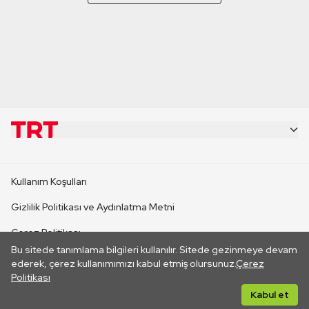
KURUMSAL
Kullanım Koşulları
KANAL SİTELERİ
Gizlilik Politikası ve Aydınlatma Metni
Çerez Politikası
SİTELER
Bu sitede tanımlama bilgileri kullanılır. Sitede gezinmeye devam
İletişim
ederek, çerez kullanımımızı kabul etmiş olursunuz.
Çerez
Politikası
CANLI YAYINLAR
Her hakkı saklıdır. ©2026 TRT. Bağlantı yoluyla gidilen dış
Kabul et
sitelerin içeriklerinden TRT sorumlu değildir.