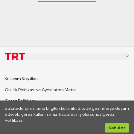
KURUMSAL
Kullanım Koşulları
KANAL SİTELERİ
Gizlilik Politikası ve Aydınlatma Metni
Çerez Politikası
SİTELER
Bu sitede tanımlama bilgileri kullanılır. Sitede gezinmeye devam
İletişim
ederek, çerez kullanımımızı kabul etmiş olursunuz.
Çerez
Politikası
CANLI YAYINLAR
Her hakkı saklıdır. ©2026 TRT. Bağlantı yoluyla gidilen dış
Kabul et
sitelerin içeriklerinden TRT sorumlu değildir.